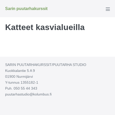
Siirry
Sarin puutarhakurssit
sisältöön
Näyt
val
Katteet kasvialueilla
SARIN PUUTARHAKURSSIT/PUUTARHA STUDIO
Kuokkalantie 5 A 9
01900 Nurmijärvi
Y-tunnus 1355182-1
Puh. 050 55 44 343
puutarhastudio@kolumbus.fi