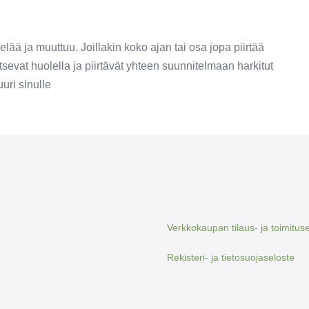
lää ja muuttuu. Joillakin koko ajan tai osa jopa piirtää
tsevat huolella ja piirtävät yhteen suunnitelmaan harkitut
juuri sinulle
Verkkokaupan tilaus- ja toimitus
Rekisteri- ja tietosuojaseloste