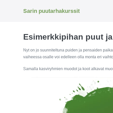
Siirry
sisältöön
Sarin puutarhakurssit
Esimerkkipihan puut ja
Nyt on jo suunniteltuna puiden ja pensaiden paikat
vaiheessa osalle voi edelleen olla monta eri vaiht
Samalla kasviryhmien muodot ja koot alkavat muot