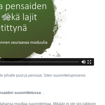
 pihalle puut ja pensaat. Siten suunnitteluprosessi
ensaiden suunnittelussa
…
n tahansa muuttaa suunnitelmaa. Mikään ei ole siis lukkoon