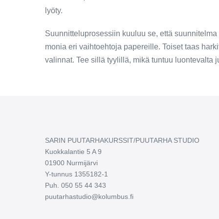
lyöty.
Suunnitteluprosessiin kuuluu se, että suunnitelma e
monia eri vaihtoehtoja papereille. Toiset taas harki
valinnat. Tee sillä tyylillä, mikä tuntuu luontevalta 
SARIN PUUTARHAKURSSIT/PUUTARHA STUDIO
Kuokkalantie 5 A 9
01900 Nurmijärvi
Y-tunnus 1355182-1
Puh. 050 55 44 343
puutarhastudio@kolumbus.fi