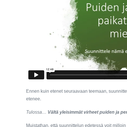
Ennen kuin etenet seuraavaan teemaan, suunnittele
etenee.
Tulossa…
Vältä yleisimmät virheet puiden ja p
Muistathan, että suunnittelun edetessä voit milloi