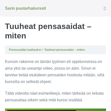
Siirry
Sarin puutarhakurssit
sisältöön
Näyt
val
Tuuheat pensasaidat –
miten
Pensasaidat tuuheaksi
Tuuheat pensasaidat – miten
Kurssin rakenne on tämän tyylinen eli oppitunneissa on
aina yksi tai useampi video, joissa on ääni. Sinun ei
tarvitse tietää etukäteen pensaiden hoidosta mitään, sillä
kurssilla on selkeät ohjeet.
Tältä videolta näet esimerkkejä, miten tärkeää on leikata
pensasaitaa oikein sekä mitä kurssi sisältää.