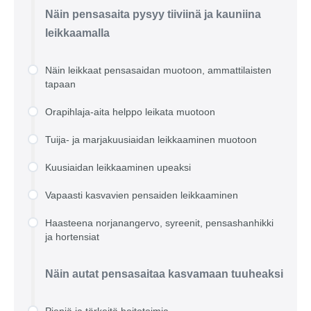
Näin pensasaita pysyy tiiviinä ja kauniina
leikkaamalla
Näin leikkaat pensasaidan muotoon, ammattilaisten
tapaan
Orapihlaja-aita helppo leikata muotoon
Tuija- ja marjakuusiaidan leikkaaminen muotoon
Kuusiaidan leikkaaminen upeaksi
Vapaasti kasvavien pensaiden leikkaaminen
Haasteena norjanangervo, syreenit, pensashanhikki
ja hortensiat
Näin autat pensasaitaa kasvamaan tuuheaksi
Pieniä ja tärkeitä hoitotoimia